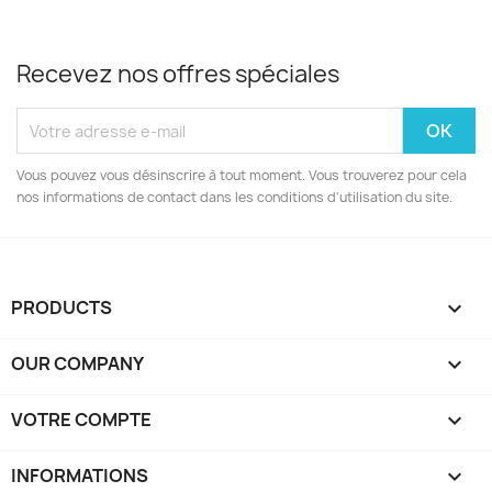
Recevez nos offres spéciales
Vous pouvez vous désinscrire à tout moment. Vous trouverez pour cela
nos informations de contact dans les conditions d'utilisation du site.
PRODUCTS

OUR COMPANY

VOTRE COMPTE

INFORMATIONS
keyboard_arrow_down