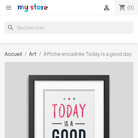
shopping_cart


(0)
search
Accueil
Art
Affiche encadrée Today is a good day