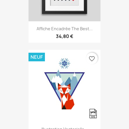
Affiche Encadrée The Best...
34,80 €
NEUF
favorite_border