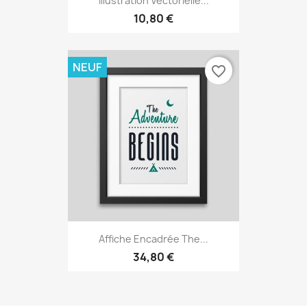
Illustration Vectorielle...
10,80 €
NEUF
favorite_border
Affiche Encadrée The...
34,80 €