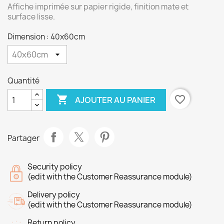
Affiche imprimée sur papier rigide, finition mate et
surface lisse.
Dimension : 40x60cm
Quantité

favorite_border
AJOUTER AU PANIER
Partager
Security policy
(edit with the Customer Reassurance module)
Delivery policy
(edit with the Customer Reassurance module)
Return policy