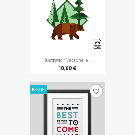
Illustration Vectorielle...
10,80 €
NEUF
favorite_border