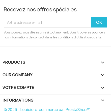
Recevez nos offres spéciales
Vous pouvez vous désinscrire à tout moment. Vous trouverez pour cela
nos informations de contact dans les conditions d'utilisation du site.
PRODUCTS

OUR COMPANY

VOTRE COMPTE

INFORMATIONS
keyboard_arrow_down
© 2026 - Logiciel e-commerce par PrestaShop™