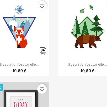
favorite_border
Aperçu rapide
Aperçu rapide


Illustration Vectorielle...
Illustration Vectorielle...
10,80 €
10,80 €
K
favorite_border