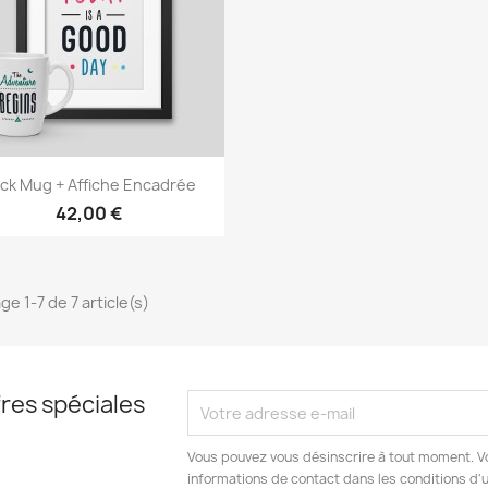
Aperçu rapide

ck Mug + Affiche Encadrée
42,00 €
ge 1-7 de 7 article(s)
res spéciales
Vous pouvez vous désinscrire à tout moment. V
informations de contact dans les conditions d'ut