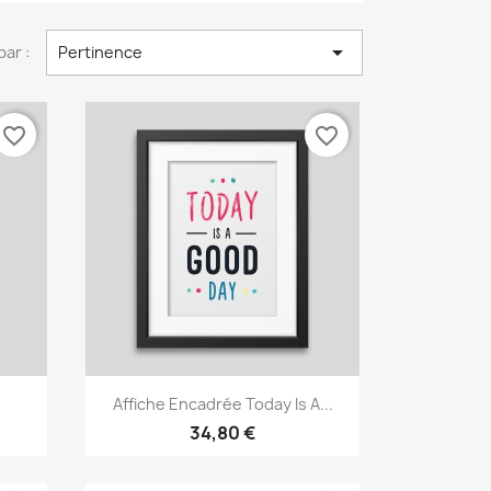

par :
Pertinence
favorite_border
favorite_border
Aperçu rapide

Affiche Encadrée Today Is A...
34,80 €