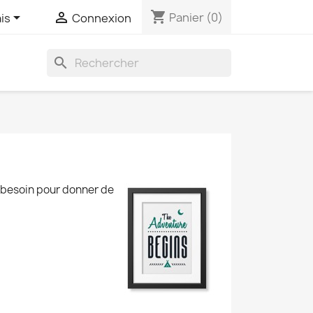
shopping_cart


Panier
(0)
is
Connexion
search
z besoin pour donner de