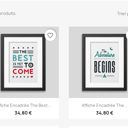
7 produits.
Trier 
favorite_border
Aperçu rapide
Aperçu rapide


fiche Encadrée The Best...
Affiche Encadrée The...
34,80 €
34,80 €